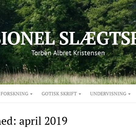
SIONEL SLÆGTS
Torben Albret Kristensen
FORSKNING
GOTISK SKRIFT
UNDERVISNING
ed:
april 2019