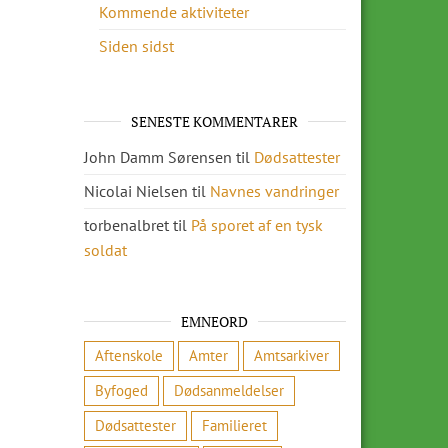
Kommende aktiviteter
Siden sidst
SENESTE KOMMENTARER
John Damm Sørensen
til
Dødsattester
Nicolai Nielsen
til
Navnes vandringer
torbenalbret
til
På sporet af en tysk
soldat
EMNEORD
Aftenskole
Amter
Amtsarkiver
Byfoged
Dødsanmeldelser
Dødsattester
Familieret