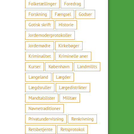
Folketællinger
Foredrag
Forskning
Fængsel
Godser
Gotisk skrift
Historie
Jordemoderprotokoller
Jordemødre
Kirkebøger
Kriminalitet
Kriminelle aner
Kurser
København
Landmilits
Langeland
Lægder
Lægdsruller
Lægedistrikter
Mandtalslister
Militær
Navnetraditioner
Privatundervisning
Renkrivning
Retsbetjente
Retsprotokol