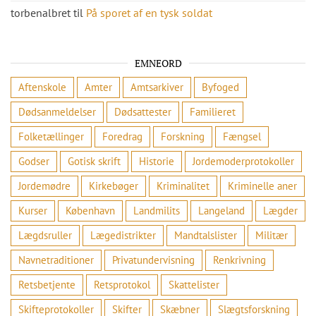
torbenalbret
til
På sporet af en tysk soldat
EMNEORD
Aftenskole
Amter
Amtsarkiver
Byfoged
Dødsanmeldelser
Dødsattester
Familieret
Folketællinger
Foredrag
Forskning
Fængsel
Godser
Gotisk skrift
Historie
Jordemoderprotokoller
Jordemødre
Kirkebøger
Kriminalitet
Kriminelle aner
Kurser
København
Landmilits
Langeland
Lægder
Lægdsruller
Lægedistrikter
Mandtalslister
Militær
Navnetraditioner
Privatundervisning
Renkrivning
Retsbetjente
Retsprotokol
Skattelister
Skifteprotokoller
Skifter
Skæbner
Slægtsforskning