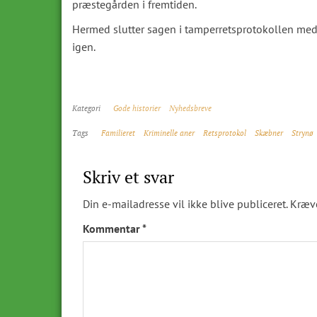
præstegården i fremtiden.
Hermed slutter sagen i tamperretsprotokollen med e
igen.
Kategori
Gode historier
Nyhedsbreve
Tags
Familieret
Kriminelle aner
Retsprotokol
Skæbner
Strynø
Skriv et svar
Din e-mailadresse vil ikke blive publiceret.
Kræve
Kommentar
*