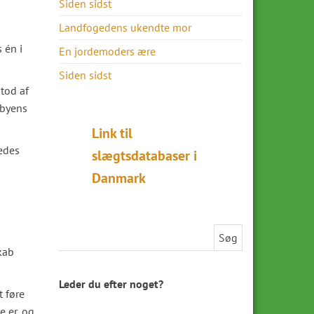
Siden sidst
Landfogedens ukendte mor
 én i
En jordemoders ære
Siden sidst
tod af
sbyens
Link til
edes
slægtsdatabaser i
Danmark
Søg efter:
kab
Leder du efter noget?
t føre
e er, og