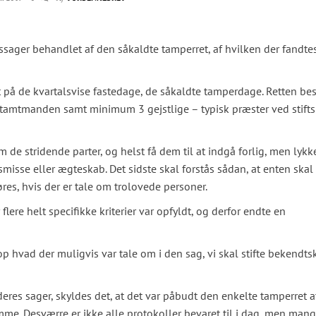
sager behandlet af den såkaldte tamperret, af hvilken der fandtes
 på de kvartalsvise fastedage, de såkaldte tamperdage. Retten bes
amtmanden samt minimum 3 gejstlige – typisk præster ved stift
 stridende parter, og helst få dem til at indgå forlig, men lykk
isse eller ægteskab. Det sidste skal forstås sådan, at enten skal
es, hvis der er tale om trolovede personer.
flere helt specifikke kriterier var opfyldt, og derfor endte en
op hvad der muligvis var tale om i den sag, vi skal stifte bekendts
eres sager, skyldes det, at det var påbudt den enkelte tamperret a
e. Desværre er ikke alle protokoller bevaret til i dag, men mang