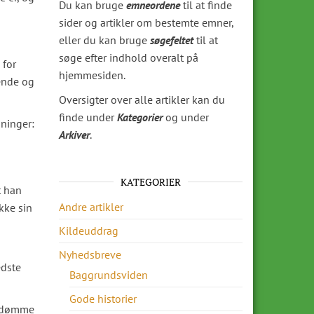
Du kan bruge
emneordene
til at finde
sider og artikler om bestemte emner,
eller du kan bruge
søgefeltet
til at
søge efter indhold overalt på
 for
hjemmesiden.
ende og
Oversigter over alle artikler kan du
finde under
Kategorier
og under
dninger:
Arkiver
.
KATEGORIER
t han
Andre artikler
kke sin
Kildeuddrag
Nyhedsbreve
edste
Baggrundsviden
Gode historier
n idømme