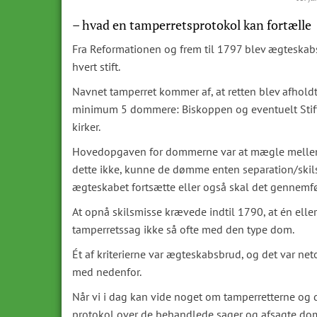
– hvad en tamperretsprotokol kan fortælle
Fra Reformationen og frem til 1797 blev ægteskabs
hvert stift.
Navnet tamperret kommer af, at retten blev afholdt
minimum 5 dommere: Biskoppen og eventuelt Stift
kirker.
Hovedopgaven for dommerne var at mægle mellem de
dette ikke, kunne de dømme enten separation/skilsm
ægteskabet fortsætte eller også skal det gennemfør
At opnå skilsmisse krævede indtil 1790, at én eller 
tamperretssag ikke så ofte med den type dom.
Ét af kriterierne var ægteskabsbrud, og det var net
med nedenfor.
Når vi i dag kan vide noget om tamperretterne og d
protokol over de behandlede sager og afsagte domm