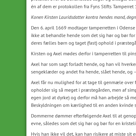
én af dem er protokollen fra Fyns Stifts Tamperre
Konen Kirsten Lauridsdatter kontra hendes mand, degne
Den 6. april 1669 modtager tamperretten i Odense e
ikke at behandle hende som det sig hør og bør for
deres fælles børn og taget (fast) ophold i præsteg
Kirsten og Axel mødes derfor i tamperretten til pi
Axel har som sagt forladt hende, og han vil hverk
sengeklæder og andet fra hende, slået hende, og –
Axel får nu mulighed for at tage til genmæle over fo
opholder sig så meget i præstegården, men af simpe
egen jord at dyrke) og derfor må han arbejde så meg
Beskyldningen om kærlighed til en anden kvinde s
Dommerne dømmer efterfølgende Axel til at genop
evne, således som det sig hør og bør for en kriste
Hvis han ikke vil det, kan han risikere at miste s