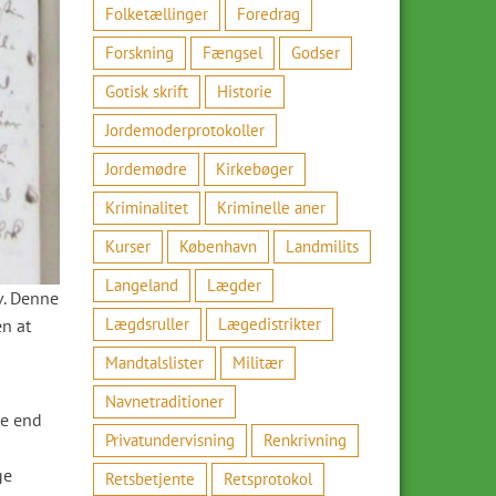
Folketællinger
Foredrag
Forskning
Fængsel
Godser
Gotisk skrift
Historie
Jordemoderprotokoller
Jordemødre
Kirkebøger
Kriminalitet
Kriminelle aner
Kurser
København
Landmilits
Langeland
Lægder
v. Denne
Lægdsruller
Lægedistrikter
n at
Mandtalslister
Militær
Navnetraditioner
de end
Privatundervisning
Renkrivning
ge
Retsbetjente
Retsprotokol