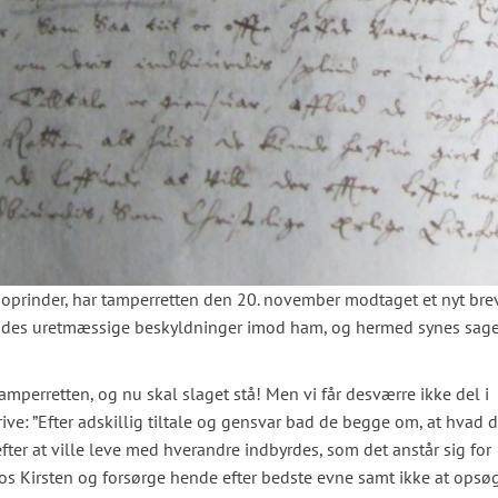
prinder, har tamperretten den 20. november modtaget et nyt bre
hendes uretmæssige beskyldninger imod ham, og hermed synes sage
mperretten, og nu skal slaget stå! Men vi får desværre ikke del i
ive: ”Efter adskillig tiltale og gensvar bad de begge om, at hvad 
ter at ville leve med hverandre indbyrdes, som det anstår sig for
 hos Kirsten og forsørge hende efter bedste evne samt ikke at opsø