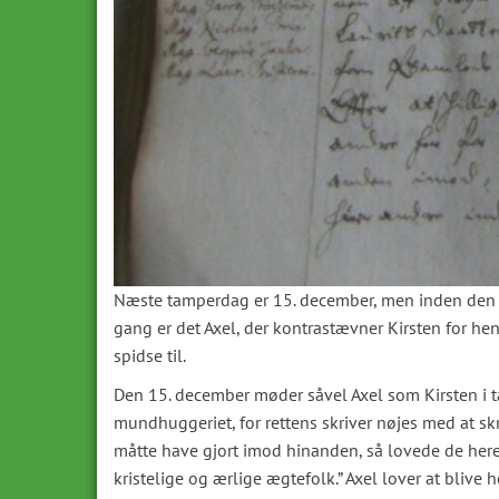
Næste tamperdag er 15. december, men inden den o
gang er det Axel, der kontrastævner Kirsten for 
spidse til.
Den 15. december møder såvel Axel som Kirsten i ta
mundhuggeriet, for rettens skriver nøjes med at skr
måtte have gjort imod hinanden, så lovede de heref
kristelige og ærlige ægtefolk.” Axel lover at blive