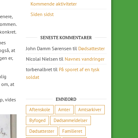
Kommende aktiviteter
Siden sidst
enere,
 dommen.
konkret.
SENESTE KOMMENTARER
nes
John Damm Sørensen
til
Dødsattester
også, at
gen er,
Nicolai Nielsen
til
Navnes vandringer
torbenalbret
til
På sporet af en tysk
mlig
soldat
 om, at
EMNEORD
p, vides
Aftenskole
Amter
Amtsarkiver
Byfoged
Dødsanmeldelser
Dødsattester
Familieret