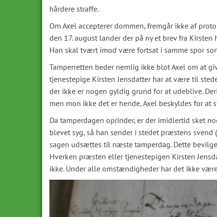
hårdere straffe.
Om Axel accepterer dommen, fremgår ikke af proto
den 17. august lander der på ny et brev fra Kirsten
Han skal tvært imod være fortsat i samme spor som
Tamperretten beder nemlig ikke blot Axel om at 
tjenestepige Kirsten Jensdatter har at være til st
der ikke er nogen gyldig grund for at udeblive. Deri
men mon ikke det er hende, Axel beskyldes for at stå
Da tamperdagen oprinder, er der imidlertid sket nog
blevet syg, så han sender i stedet præstens svend 
sagen udsættes til næste tamperdag. Dette bevilge
Hverken præsten eller tjenestepigen Kirsten Jensd
ikke. Under alle omstændigheder har det ikke været