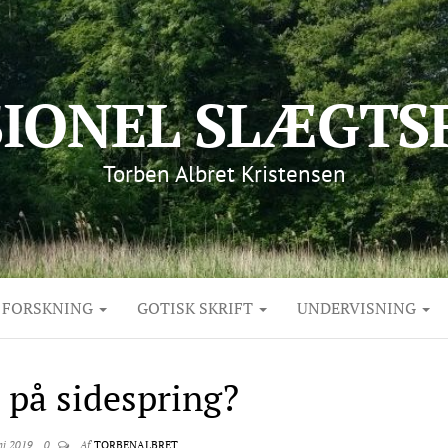
SIONEL SLÆGTS
Torben Albret Kristensen
FORSKNING
GOTISK SKRIFT
UNDERVISNING
 på sidespring?
uni 2019
0
Af
TORBENALBRET