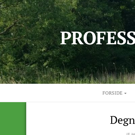
PROFES
FORSIDE
Degn
18. j