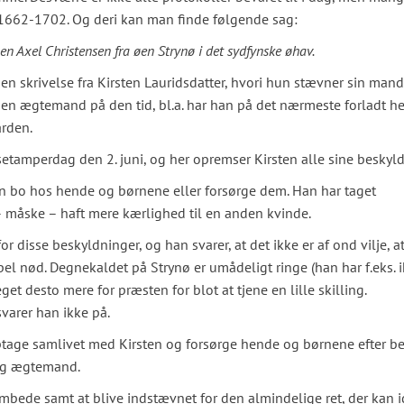
t 1662-1702. Og deri kan man finde følgende sag:
n Axel Christensen fra øen Strynø i det sydfynske øhav.
n skrivelse fra Kirsten Lauridsdatter, hvori hun stævner sin mand
 en ægtemand på den tid, bl.a. har han på det nærmeste forladt h
ården.
nsetamperdag den 2. juni, og her opremser Kirsten alle sine beskyl
en bo hos hende og børnene eller forsørge dem. Han har taget
 måske – haft mere kærlighed til en anden kvinde.
r disse beskyldninger, og han svarer, at det ikke er af ond vilje, a
l nød. Degnekaldet på Strynø er umådeligt ringe (han har f.eks. i
et desto mere for præsten for blot at tjene en lille skilling.
varer han ikke på.
tage samlivet med Kirsten og forsørge hende og børnene efter b
lig ægtemand.
it embede samt at blive indstævnet for den almindelige ret, der ka