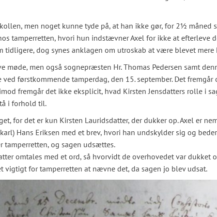
kollen, men noget kunne tyde på, at han ikke gør, for 2½ måned s
 hos tamperretten, hvori hun indstævner Axel for ikke at efterleve
 tidligere, dog synes anklagen om utroskab at være blevet mere 
give møde, men også sognepræsten Hr. Thomas Pedersen samt den
ede ved førstkommende tamperdag, den 15. september. Det fremgår 
mod fremgår det ikke eksplicit, hvad Kirsten Jensdatters rolle i sa
 i forhold til.
et, for det er kun Kirsten Lauridsdatter, der dukker op. Axel er ne
(karl) Hans Eriksen med et brev, hvori han undskylder sig og beder
r tamperretten, og sagen udsættes.
atter omtales med et ord, så hvorvidt de overhovedet var dukket o
 vigtigt for tamperretten at nævne det, da sagen jo blev udsat.