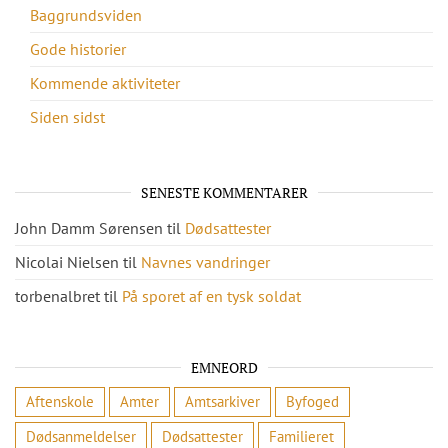
Baggrundsviden
Gode historier
Kommende aktiviteter
Siden sidst
SENESTE KOMMENTARER
John Damm Sørensen
til
Dødsattester
Nicolai Nielsen
til
Navnes vandringer
torbenalbret
til
På sporet af en tysk soldat
EMNEORD
Aftenskole
Amter
Amtsarkiver
Byfoged
Dødsanmeldelser
Dødsattester
Familieret