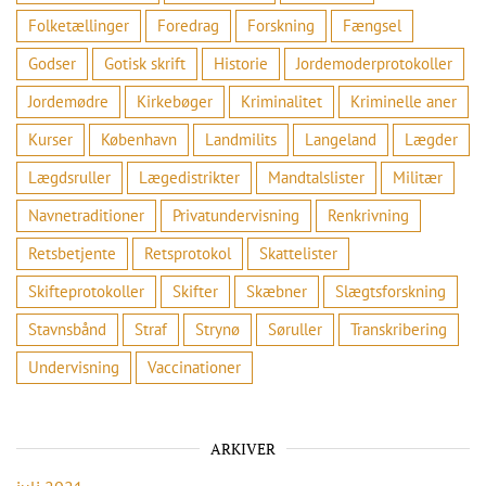
Folketællinger
Foredrag
Forskning
Fængsel
Godser
Gotisk skrift
Historie
Jordemoderprotokoller
Jordemødre
Kirkebøger
Kriminalitet
Kriminelle aner
Kurser
København
Landmilits
Langeland
Lægder
Lægdsruller
Lægedistrikter
Mandtalslister
Militær
Navnetraditioner
Privatundervisning
Renkrivning
Retsbetjente
Retsprotokol
Skattelister
Skifteprotokoller
Skifter
Skæbner
Slægtsforskning
Stavnsbånd
Straf
Strynø
Søruller
Transkribering
Undervisning
Vaccinationer
ARKIVER