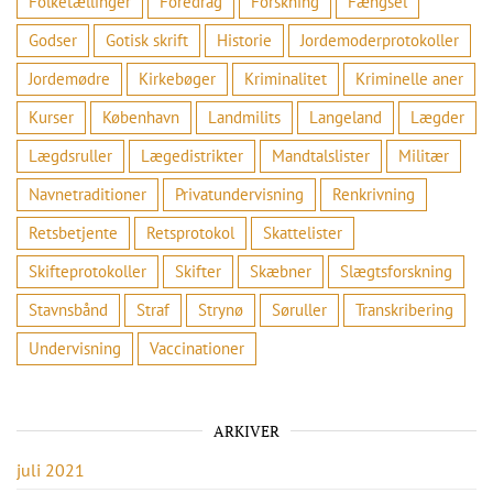
Folketællinger
Foredrag
Forskning
Fængsel
Godser
Gotisk skrift
Historie
Jordemoderprotokoller
Jordemødre
Kirkebøger
Kriminalitet
Kriminelle aner
Kurser
København
Landmilits
Langeland
Lægder
Lægdsruller
Lægedistrikter
Mandtalslister
Militær
Navnetraditioner
Privatundervisning
Renkrivning
Retsbetjente
Retsprotokol
Skattelister
Skifteprotokoller
Skifter
Skæbner
Slægtsforskning
Stavnsbånd
Straf
Strynø
Søruller
Transkribering
Undervisning
Vaccinationer
ARKIVER
juli 2021