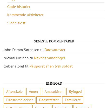
Gode historier
Kommende aktiviteter
Siden sidst
SENESTE KOMMENTARER
John Damm Sørensen
til
Dødsattester
Nicolai Nielsen
til
Navnes vandringer
torbenalbret
til
På sporet af en tysk soldat
EMNEORD
Aftenskole
Amter
Amtsarkiver
Byfoged
Dødsanmeldelser
Dødsattester
Familieret