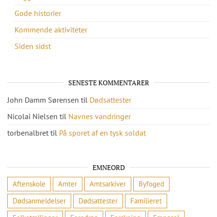
Gode historier
Kommende aktiviteter
Siden sidst
SENESTE KOMMENTARER
John Damm Sørensen
til
Dødsattester
Nicolai Nielsen
til
Navnes vandringer
torbenalbret
til
På sporet af en tysk soldat
EMNEORD
Aftenskole
Amter
Amtsarkiver
Byfoged
Dødsanmeldelser
Dødsattester
Familieret