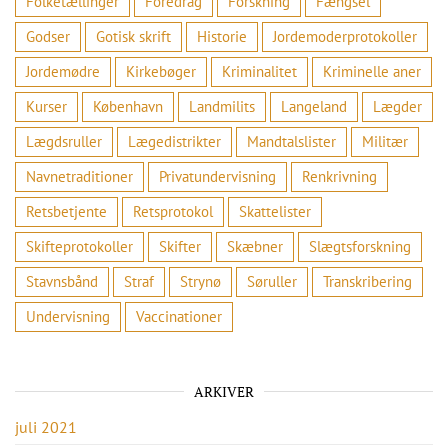
Folketællinger
Foredrag
Forskning
Fængsel
Godser
Gotisk skrift
Historie
Jordemoderprotokoller
Jordemødre
Kirkebøger
Kriminalitet
Kriminelle aner
Kurser
København
Landmilits
Langeland
Lægder
Lægdsruller
Lægedistrikter
Mandtalslister
Militær
Navnetraditioner
Privatundervisning
Renkrivning
Retsbetjente
Retsprotokol
Skattelister
Skifteprotokoller
Skifter
Skæbner
Slægtsforskning
Stavnsbånd
Straf
Strynø
Søruller
Transkribering
Undervisning
Vaccinationer
ARKIVER
juli 2021