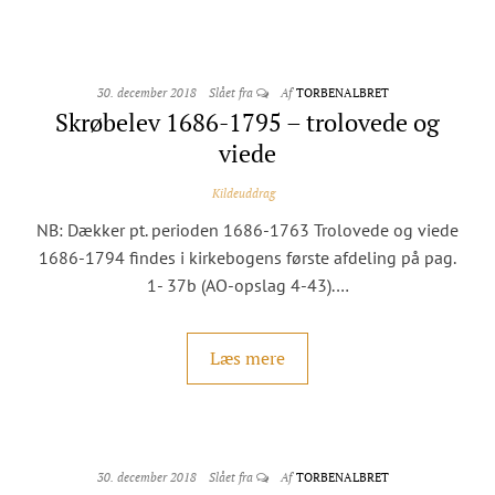
30. december 2018
Slået fra
Af
TORBENALBRET
Skrøbelev 1686-1795 – trolovede og
viede
Kildeuddrag
NB: Dækker pt. perioden 1686-1763 Trolovede og viede
1686-1794 findes i kirkebogens første afdeling på pag.
1- 37b (AO-opslag 4-43).…
Læs mere
30. december 2018
Slået fra
Af
TORBENALBRET