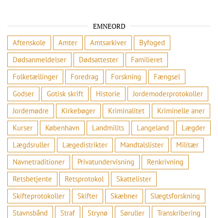
EMNEORD
Aftenskole
Amter
Amtsarkiver
Byfoged
Dødsanmeldelser
Dødsattester
Familieret
Folketællinger
Foredrag
Forskning
Fængsel
Godser
Gotisk skrift
Historie
Jordemoderprotokoller
Jordemødre
Kirkebøger
Kriminalitet
Kriminelle aner
Kurser
København
Landmilits
Langeland
Lægder
Lægdsruller
Lægedistrikter
Mandtalslister
Militær
Navnetraditioner
Privatundervisning
Renkrivning
Retsbetjente
Retsprotokol
Skattelister
Skifteprotokoller
Skifter
Skæbner
Slægtsforskning
Stavnsbånd
Straf
Strynø
Søruller
Transkribering