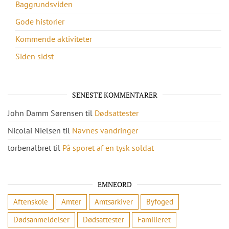
Baggrundsviden
Gode historier
Kommende aktiviteter
Siden sidst
SENESTE KOMMENTARER
John Damm Sørensen
til
Dødsattester
Nicolai Nielsen
til
Navnes vandringer
torbenalbret
til
På sporet af en tysk soldat
EMNEORD
Aftenskole
Amter
Amtsarkiver
Byfoged
Dødsanmeldelser
Dødsattester
Familieret