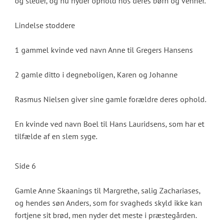
og steder, og nu nyder ophold hos deres børn og venner.
Lindelse stoddere
1 gammel kvinde ved navn Anne til Gregers Hansens
2 gamle ditto i degneboligen, Karen og Johanne
Rasmus Nielsen giver sine gamle forældre deres ophold.
En kvinde ved navn Boel til Hans Lauridsens, som har et
tilfælde af en slem syge.
Side 6
Gamle Anne Skaanings til Margrethe, salig Zachariases,
og hendes søn Anders, som for svagheds skyld ikke kan
fortjene sit brød, men nyder det meste i præstegården.