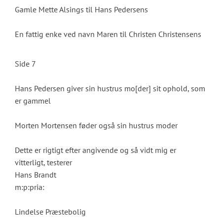
Gamle Mette Alsings til Hans Pedersens
En fattig enke ved navn Maren til Christen Christensens
Side 7
Hans Pedersen giver sin hustrus mo[der] sit ophold, som
er gammel
Morten Mortensen føder også sin hustrus moder
Dette er rigtigt efter angivende og så vidt mig er
vitterligt, testerer
Hans Brandt
m:p:pria:
Lindelse Præstebolig