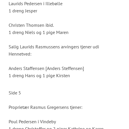
Laurids Pedersen i Illebølle
1 dreng Jesper
Christen Thomsen ibid.
1 dreng Niels og 1 pige Maren
Salig Laurids Rasmussens arvingers tjener udi
Hennetved:
Anders Staffensen [Anders Steffensen]
1 dreng Hans og 1 pige Kirsten
Side 5
Proprietær Rasmus Gregersens tjener:
Poul Pedersen i Vindeby
1 dreng Christoffer og 2 piger Kathrine og Karen