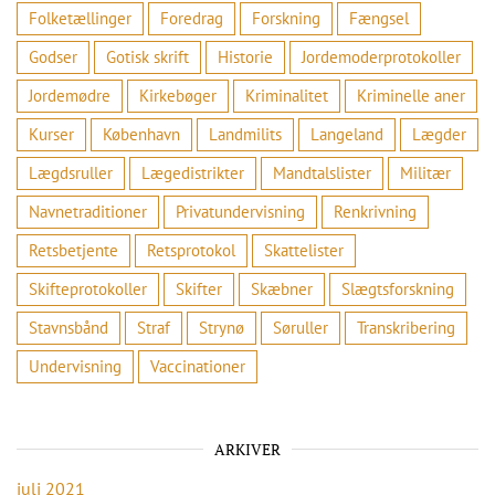
Folketællinger
Foredrag
Forskning
Fængsel
Godser
Gotisk skrift
Historie
Jordemoderprotokoller
Jordemødre
Kirkebøger
Kriminalitet
Kriminelle aner
Kurser
København
Landmilits
Langeland
Lægder
Lægdsruller
Lægedistrikter
Mandtalslister
Militær
Navnetraditioner
Privatundervisning
Renkrivning
Retsbetjente
Retsprotokol
Skattelister
Skifteprotokoller
Skifter
Skæbner
Slægtsforskning
Stavnsbånd
Straf
Strynø
Søruller
Transkribering
Undervisning
Vaccinationer
ARKIVER
juli 2021