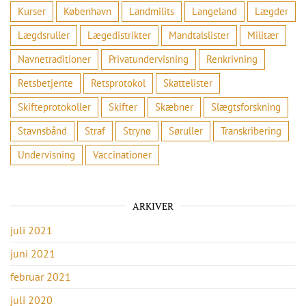
Kurser
København
Landmilits
Langeland
Lægder
Lægdsruller
Lægedistrikter
Mandtalslister
Militær
Navnetraditioner
Privatundervisning
Renkrivning
Retsbetjente
Retsprotokol
Skattelister
Skifteprotokoller
Skifter
Skæbner
Slægtsforskning
Stavnsbånd
Straf
Strynø
Søruller
Transkribering
Undervisning
Vaccinationer
ARKIVER
juli 2021
juni 2021
februar 2021
juli 2020