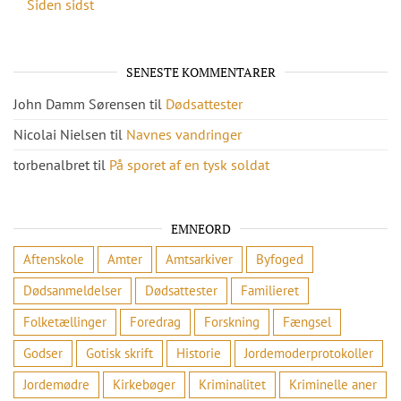
Siden sidst
SENESTE KOMMENTARER
John Damm Sørensen
til
Dødsattester
Nicolai Nielsen
til
Navnes vandringer
torbenalbret
til
På sporet af en tysk soldat
EMNEORD
Aftenskole
Amter
Amtsarkiver
Byfoged
Dødsanmeldelser
Dødsattester
Familieret
Folketællinger
Foredrag
Forskning
Fængsel
Godser
Gotisk skrift
Historie
Jordemoderprotokoller
Jordemødre
Kirkebøger
Kriminalitet
Kriminelle aner