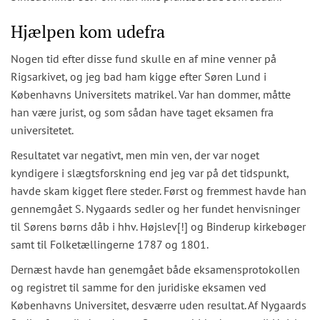
Hjælpen kom udefra
Nogen tid efter disse fund skulle en af mine venner på
Rigsarkivet, og jeg bad ham kigge efter Søren Lund i
Københavns Universitets matrikel. Var han dommer, måtte
han være jurist, og som sådan have taget eksamen fra
universitetet.
Resultatet var negativt, men min ven, der var noget
kyndigere i slægtsforskning end jeg var på det tidspunkt,
havde skam kigget flere steder. Først og fremmest havde han
gennemgået S. Nygaards sedler og her fundet henvisninger
til Sørens børns dåb i hhv. Højslev[!] og Binderup kirkebøger
samt til Folketællingerne 1787 og 1801.
Dernæst havde han genemgået både eksamensprotokollen
og registret til samme for den juridiske eksamen ved
Københavns Universitet, desværre uden resultat. Af Nygaards