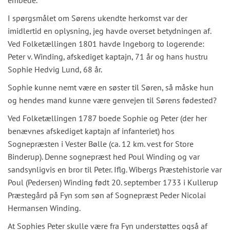
embede.
I spørgsmålet om Sørens ukendte herkomst var der
imidlertid en oplysning, jeg havde overset betydningen af.
Ved Folketællingen 1801 havde Ingeborg to logerende:
Peter v. Winding, afskediget kaptajn, 71 år og hans hustru
Sophie Hedvig Lund, 68 år.
Sophie kunne nemt være en søster til Søren, så måske hun
og hendes mand kunne være genvejen til Sørens fødested?
Ved Folketællingen 1787 boede Sophie og Peter (der her
benævnes afskediget kaptajn af infanteriet) hos
Sognepræsten i Vester Bølle (ca. 12 km. vest for Store
Binderup). Denne sognepræst hed Poul Winding og var
sandsynligvis en bror til Peter. Iflg. Wibergs Præstehistorie var
Poul (Pedersen) Winding født 20. september 1733 i Kullerup
Præstegård på Fyn som søn af Sognepræst Peder Nicolai
Hermansen Winding.
At Sophies Peter skulle være fra Fyn understøttes også af