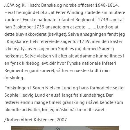
J.C.W. og K. Hirsch: Danske og norske officerer 1648-1814.
Heraf fremgår det bl.a., at Peter Winding startede sin militære
karriere i Fynske nationale Infanteri Regiment i 1749 samt at
han 3. oktober 1759 ansøgte om at ægte …….. Lund og at
dette blev akkorderet (bevilget). Selve ansøgningen fandt jeg
i Krigskancelliets refererede sager for 1759, men den kaster
ikke nyt lys over sagen om Sophies (og dermed Sørens)
herkomst. Selve vielsen vil efter alt at dømme kunne findes i
en fynsk kirkebog, evt. dér hvor Fynske nationale Infateri
Regiment er garnisoneret, så her er næste skridt i min
forskning.
Forskningen i Søren Nielsen Lund og hans formodede søster
Sophie Hedvig Lund er altså langt fra tilendebragt. Der
resterer endnu mange timers granskning i såvel kendte som
ukendte arkivalier, før jeg måske når frem til svaret.
/Torben Albret Kristensen, 2007