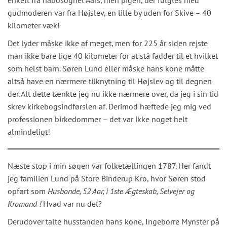
enkelt fra nabosognet Aars, men pigen, der fulgtes med
gudmoderen var fra Højslev, en lille by uden for Skive – 40
kilometer væk!
Det lyder måske ikke af meget, men for 225 år siden rejste
man ikke bare lige 40 kilometer for at stå fadder til et hvilket
som helst barn. Søren Lund eller måske hans kone måtte
altså have en nærmere tilknytning til Højslev og til degnen
der. Alt dette tænkte jeg nu ikke nærmere over, da jeg i sin tid
skrev kirkebogsindførslen af. Derimod hæftede jeg mig ved
professionen birkedommer – det var ikke noget helt
almindeligt!
Næste stop i min søgen var folketællingen 1787. Her fandt
jeg familien Lund på Store Binderup Kro, hvor Søren stod
opført som
Husbonde, 52 Aar, i 1ste Ægteskab, Selvejer og
Kromand !
Hvad var nu det?
Derudover talte husstanden hans kone, Ingeborre Mynster på