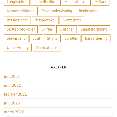
Lægdsruller
Lægedistrikter
Mandtalslister
Militær
Navnetraditioner
Privatundervisning
Renkrivning
Retsbetjente
Retsprotokol
Skattelister
Skifteprotokoller
Skifter
Skæbner
Slægtsforskning
Stavnsbånd
Straf
Strynø
Søruller
Transkribering
Undervisning
Vaccinationer
ARKIVER
juli 2021
juni 2021
februar 2021
juli 2020
marts 2020