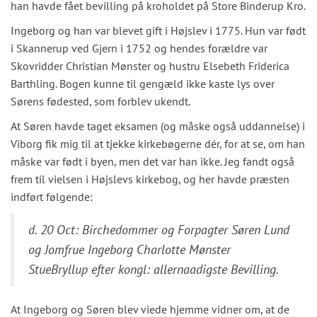
han havde fået bevilling på kroholdet på Store Binderup Kro.
Ingeborg og han var blevet gift i Højslev i 1775. Hun var født
i Skannerup ved Gjern i 1752 og hendes forældre var
Skovridder Christian Mønster og hustru Elsebeth Friderica
Barthling. Bogen kunne til gengæld ikke kaste lys over
Sørens fødested, som forblev ukendt.
At Søren havde taget eksamen (og måske også uddannelse) i
Viborg fik mig til at tjekke kirkebøgerne dér, for at se, om han
måske var født i byen, men det var han ikke. Jeg fandt også
frem til vielsen i Højslevs kirkebog, og her havde præsten
indført følgende:
d. 20 Oct: Birchedommer og Forpagter Søren Lund
og Jomfrue Ingeborg Charlotte Mønster
StueBryllup efter kongl: allernaadigste Bevilling.
At Ingeborg og Søren blev viede hjemme vidner om, at de