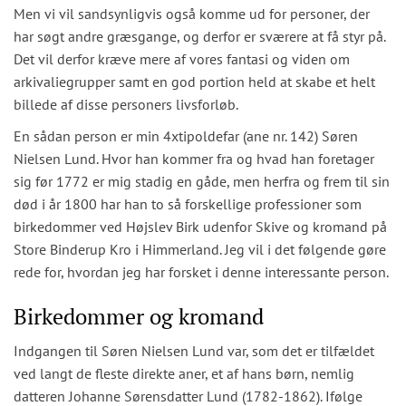
Men vi vil sandsynligvis også komme ud for personer, der
har søgt andre græsgange, og derfor er sværere at få styr på.
Det vil derfor kræve mere af vores fantasi og viden om
arkivaliegrupper samt en god portion held at skabe et helt
billede af disse personers livsforløb.
En sådan person er min 4xtipoldefar (ane nr. 142) Søren
Nielsen Lund. Hvor han kommer fra og hvad han foretager
sig før 1772 er mig stadig en gåde, men herfra og frem til sin
død i år 1800 har han to så forskellige professioner som
birkedommer ved Højslev Birk udenfor Skive og kromand på
Store Binderup Kro i Himmerland. Jeg vil i det følgende gøre
rede for, hvordan jeg har forsket i denne interessante person.
Birkedommer og kromand
Indgangen til Søren Nielsen Lund var, som det er tilfældet
ved langt de fleste direkte aner, et af hans børn, nemlig
datteren Johanne Sørensdatter Lund (1782-1862). Ifølge