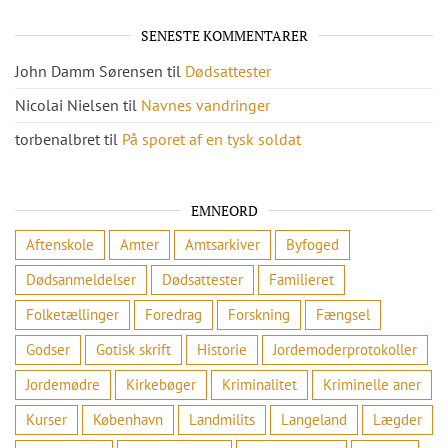
SENESTE KOMMENTARER
John Damm Sørensen
til
Dødsattester
Nicolai Nielsen
til
Navnes vandringer
torbenalbret
til
På sporet af en tysk soldat
EMNEORD
Aftenskole
Amter
Amtsarkiver
Byfoged
Dødsanmeldelser
Dødsattester
Familieret
Folketællinger
Foredrag
Forskning
Fængsel
Godser
Gotisk skrift
Historie
Jordemoderprotokoller
Jordemødre
Kirkebøger
Kriminalitet
Kriminelle aner
Kurser
København
Landmilits
Langeland
Lægder