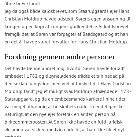
åbne breve fandt
jeg da også både kaldsbrevet, som Staarupgaards ejer Hans
Christian Moldrup havde udstedt, Sørens egen ansøgning til
kongen og en kopi af kongens godkendelse. Af kaldsbrevet
fremgik det, at Søren var forpagter af Baadsgaard og at han
en del år havde været forvalter for Hans Christian Moldrup.
Forskning gennem andre personer
Det havde længe undret mig, hvorfor Søren havde forladt
embedet i 1782 og tilsyneladende trådte et trin nedad på
den sociale rangstige, men ved at forske lidt i Hans Christian
Moldrup fandt jeg et muligt svar. Moldrup afhændede i 1782
Staarupgaard, og da en embedsmands karriere i hine tider
var meget afhængig af herskabets nåde, så er det ganske
naturligt, at den nye ejer foretrak en anden person på
birkedommerposten. At Søren ikke havde en fuld juridisk
eksamen var sikkert medvirkende til, at han ikke fik et nyt