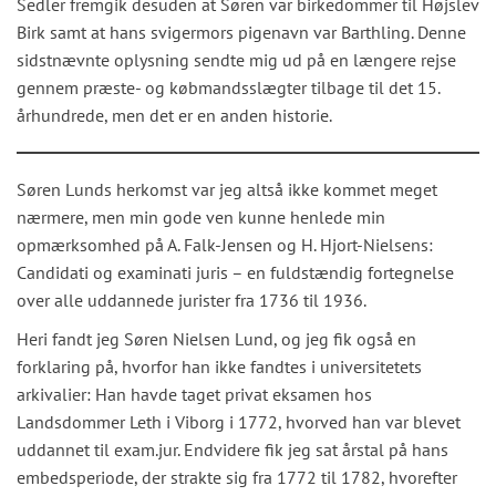
Sedler fremgik desuden at Søren var birkedommer til Højslev
Birk samt at hans svigermors pigenavn var Barthling. Denne
sidstnævnte oplysning sendte mig ud på en længere rejse
gennem præste- og købmandsslægter tilbage til det 15.
århundrede, men det er en anden historie.
Søren Lunds herkomst var jeg altså ikke kommet meget
nærmere, men min gode ven kunne henlede min
opmærksomhed på A. Falk-Jensen og H. Hjort-Nielsens:
Candidati og examinati juris – en fuldstændig fortegnelse
over alle uddannede jurister fra 1736 til 1936.
Heri fandt jeg Søren Nielsen Lund, og jeg fik også en
forklaring på, hvorfor han ikke fandtes i universitetets
arkivalier: Han havde taget privat eksamen hos
Landsdommer Leth i Viborg i 1772, hvorved han var blevet
uddannet til exam.jur. Endvidere fik jeg sat årstal på hans
embedsperiode, der strakte sig fra 1772 til 1782, hvorefter