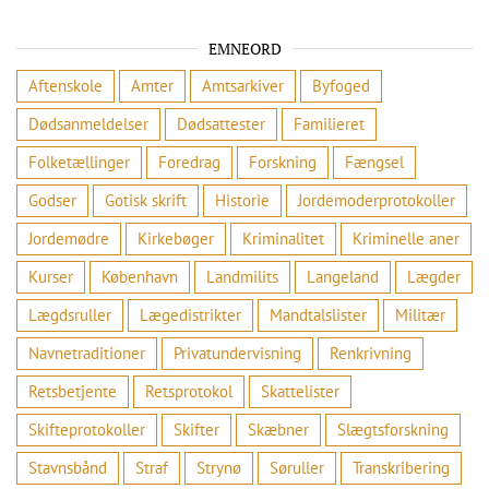
EMNEORD
Aftenskole
Amter
Amtsarkiver
Byfoged
Dødsanmeldelser
Dødsattester
Familieret
Folketællinger
Foredrag
Forskning
Fængsel
Godser
Gotisk skrift
Historie
Jordemoderprotokoller
Jordemødre
Kirkebøger
Kriminalitet
Kriminelle aner
Kurser
København
Landmilits
Langeland
Lægder
Lægdsruller
Lægedistrikter
Mandtalslister
Militær
Navnetraditioner
Privatundervisning
Renkrivning
Retsbetjente
Retsprotokol
Skattelister
Skifteprotokoller
Skifter
Skæbner
Slægtsforskning
Stavnsbånd
Straf
Strynø
Søruller
Transkribering