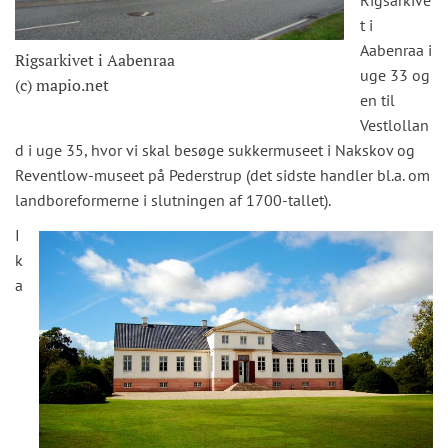
Rigsarkive
t i
Aabenraa i
Rigsarkivet i Aabenraa
uge 33 og
(c) mapio.net
en til
Vestlollan
d i uge 35, hvor vi skal besøge sukkermuseet i Nakskov og
Reventlow-museet på Pederstrup (det sidste handler bl.a. om
landboreformerne i slutningen af 1700-tallet).
I
k
a