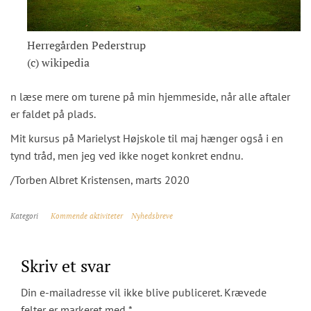
Herregården Pederstrup
(c) wikipedia
n læse mere om turene på min hjemmeside, når alle aftaler
er faldet på plads.
Mit kursus på Marielyst Højskole til maj hænger også i en
tynd tråd, men jeg ved ikke noget konkret endnu.
/Torben Albret Kristensen, marts 2020
Kategori
Kommende aktiviteter
Nyhedsbreve
Skriv et svar
Din e-mailadresse vil ikke blive publiceret.
Krævede
felter er markeret med
*